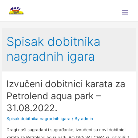
Main
Menu
Spisak dobitnika
nagradnih igara
Izvučeni dobitnici karata za
Petrolend aqua park –
31.08.2022.
Spisak dobitnika nagradnih igara
/ By
admin
Dragi naši sugrađani i sugrađanke, izvučeni su novi dobitnici
karata za Petrolend aqua park. PO DVA VAUCERA su osvojili: 1.