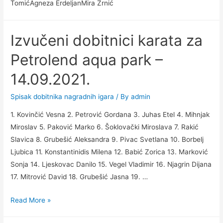
TomićAgneza ErdeljanMira Zrnić
Izvučeni dobitnici karata za
Petrolend aqua park –
14.09.2021.
Spisak dobitnika nagradnih igara
/ By
admin
1. Kovinčić Vesna 2. Petrović Gordana 3. Juhas Etel 4. Mihnjak
Miroslav 5. Paković Marko 6. Šoklovački Miroslava 7. Rakić
Slavica 8. Grubešić Aleksandra 9. Pivac Svetlana 10. Borbelj
Ljubica 11. Konstantinidis Milena 12. Babić Zorica 13. Marković
Sonja 14. Ljeskovac Danilo 15. Vegel Vladimir 16. Njagrin Dijana
17. Mitrović David 18. Grubešić Jasna 19. …
Izvučeni
Read More »
dobitnici