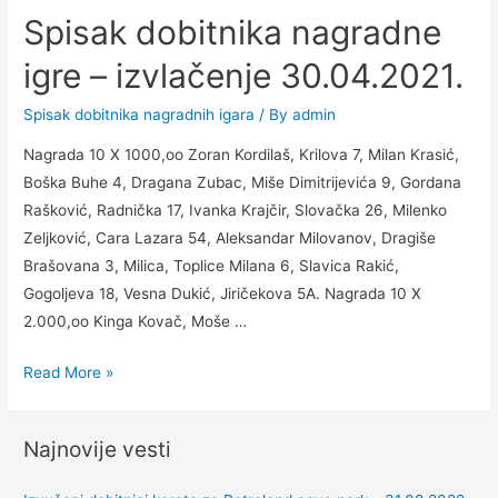
karata
Spisak dobitnika nagradne
za
Petrolend
igre – izvlačenje 30.04.2021.
aqua
park
Spisak dobitnika nagradnih igara
/ By
admin
–
Nagrada 10 X 1000,oo Zoran Kordilaš, Krilova 7, Milan Krasić,
14.09.2021.
Boška Buhe 4, Dragana Zubac, Miše Dimitrijevića 9, Gordana
Rašković, Radnička 17, Ivanka Krajčir, Slovačka 26, Milenko
Zeljković, Cara Lazara 54, Aleksandar Milovanov, Dragiše
Brašovana 3, Milica, Toplice Milana 6, Slavica Rakić,
Gogoljeva 18, Vesna Dukić, Jiričekova 5A. Nagrada 10 X
2.000,oo Kinga Kovač, Moše …
Spisak
Read More »
dobitnika
nagradne
Najnovije vesti
igre
–