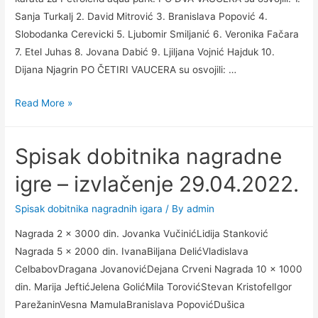
Sanja Turkalj 2. David Mitrović 3. Branislava Popović 4.
Slobodanka Cerevicki 5. Ljubomir Smiljanić 6. Veronika Fačara
7. Etel Juhas 8. Jovana Dabić 9. Ljiljana Vojnić Hajduk 10.
Dijana Njagrin PO ČETIRI VAUCERA su osvojili: …
Izvučeni
Read More »
dobitnici
karata
Spisak dobitnika nagradne
za
Petrolend
igre – izvlačenje 29.04.2022.
aqua
park
Spisak dobitnika nagradnih igara
/ By
admin
–
Nagrada 2 x 3000 din. Jovanka VučinićLidija Stanković
31.08.2022.
Nagrada 5 x 2000 din. IvanaBiljana DelićVladislava
CelbabovDragana JovanovićDejana Crveni Nagrada 10 x 1000
din. Marija JeftićJelena GolićMila TorovićStevan KristofelIgor
ParežaninVesna MamulaBranislava PopovićDušica